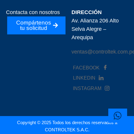
Contacta con nosotros
DIRECCIÓN
Av. Alianza 206 Alto
Compártenos
tu solicitud
Selva Alegre –
Arequipa
ventas@controltek.com.p
FACEBOOK
LINKEDIN
INSTAGRAM
Copyright © 2025 Todos los derechos reservados a
CONTROLTEK S.A.C.